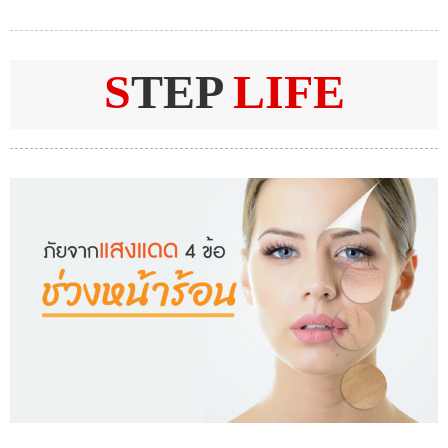
S
TEP
LIFE