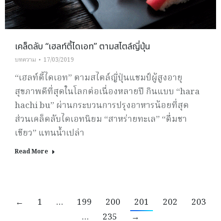
เคล็ดลับ “เฮลท์ตี้ไดเอท” ตามสไตล์ญี่ปุ่น
บทความ
17/03/2019
“เฮลท์ตี้ไดเอท” ตามสไตล์ญี่ปุ่นแชมป์ผู้สูงอายุ
สุขภาพดีที่สุดในโลกต่อเนื่องหลายปี กินแบบ “hara
hachi bu” ผ่านกระบวนการปรุงอาหารน้อยที่สุด
ส่วนเคล็ดลับไดเอทนิยม “สาหร่ายทะเล” “ดื่มชา
เขียว” แทนน้ำเปล่า
Read More
←
1
…
199
200
201
202
203
…
235
→