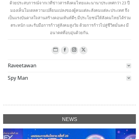
ด้วยประสบการณ์จากเวทีข่าวสารสังคมไทยและนานาประเทศกว่า 23 ปี
มองเห็นโมเดลความเปลี่ยนแปลงของผู้คนแต่ละสังคมแต่ละประเทศ จึง
เป็นแรงบันดาลใจสานสร้างคอนเท้นท์ดีๆ มีประโยชน์ให้สังคมไทยได้ร่วม
ตระหนัก และรับมือการก้าวสู่สังคมสูงวัย ด้วยการก้าวไปสู่ชีวิตมั่นคง มี
อนาคตที่อบอุ่นด้วยกัน.
Website
Facebook
Instagram
X
page
page
page
page
Raveetawan
opens
opens
opens
opens
in
in
in
in
Spy Man
new
new
new
new
window
window
window
window
NEWS