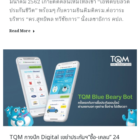
มีนาคม 2562 เกาะติดคลื่นใหม่ไหลเข้า “เอฟดับบลิวดี
ประกันชีวิต” พร้อมๆ กับความยินดีมติครม.ต่อวาระ
บริหาร “ดร.สุทธิพล ทวีชัยการ” นั่งเลขาธิการ คปภ.
Read More
TQM กางปีก Digital เขย่าประกันฯ”ซื้อ-เคลม” 24