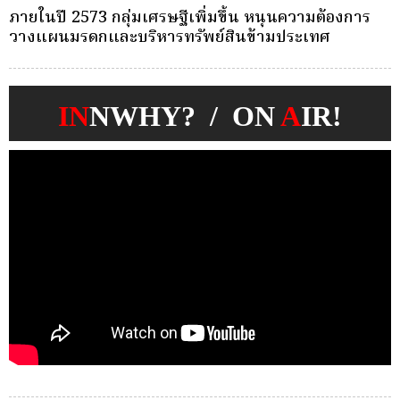
ครั้งเดียว(Single-Premium )พุ่ง ผู้บริโภคแห่ซื้อ
Whole Life ชำระเบี้ยครั้งเดียว
IN
NWHY? / ON
A
IR!