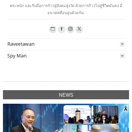
ตระหนัก และรับมือการก้าวสู่สังคมสูงวัย ด้วยการก้าวไปสู่ชีวิตมั่นคง มี
อนาคตที่อบอุ่นด้วยกัน.
Website
Facebook
Instagram
X
page
page
page
page
Raveetawan
opens
opens
opens
opens
in
in
in
in
Spy Man
new
new
new
new
window
window
window
window
NEWS