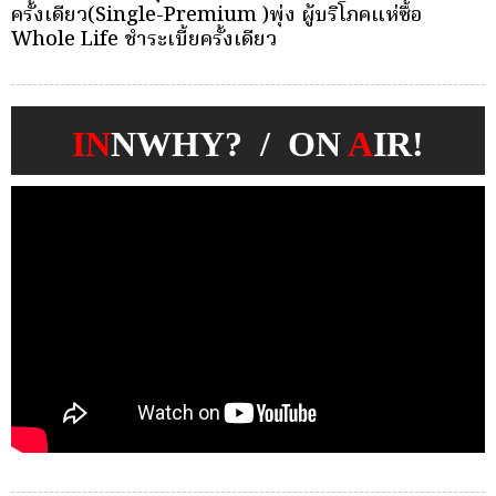
บุคคลเพื่อตัดเลือกและแต่งตั้งให้ดำรงตำแหน่งผู้จัดการ
ว
กองทุนประกันวินาศภัย
IN
NWHY? / ON
A
IR!