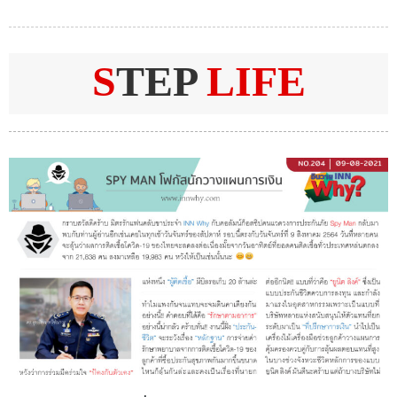
S
TEP
LIFE