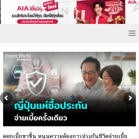
กองทุนประกันวินาศภัย (กปว.) ประกาศเปิดรับสมัคร
พ