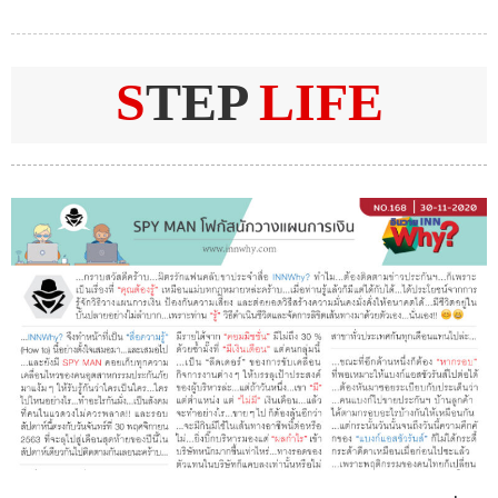
S
TEP
LIFE