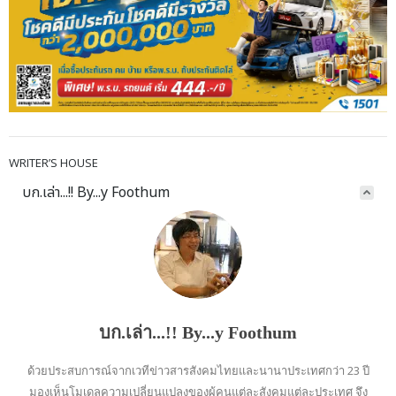
WRITER’S HOUSE
บก.เล่า...!! By...y Foothum
บก.เล่า...!! By...y Foothum
ด้วยประสบการณ์จากเวทีข่าวสารสังคมไทยและนานาประเทศกว่า 23 ปี
มองเห็นโมเดลความเปลี่ยนแปลงของผู้คนแต่ละสังคมแต่ละประเทศ จึง