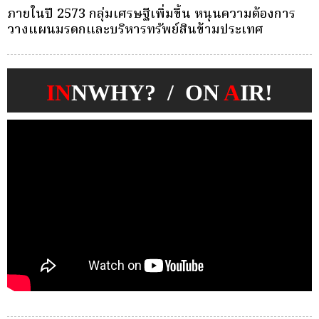
ครั้งเดียว(Single-Premium )พุ่ง ผู้บริโภคแห่ซื้อ
บ
Whole Life ชำระเบี้ยครั้งเดียว
ก
IN
NWHY? / ON
A
IR!