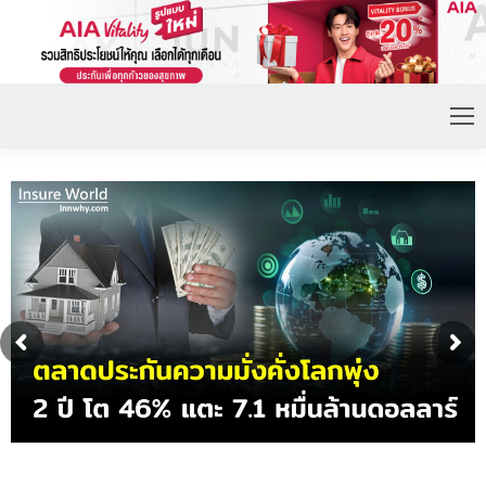
ดอกเบี้ยขาขึ้น หนุนความต้องการประกันชีวิตจ่ายเบี้ย
ก