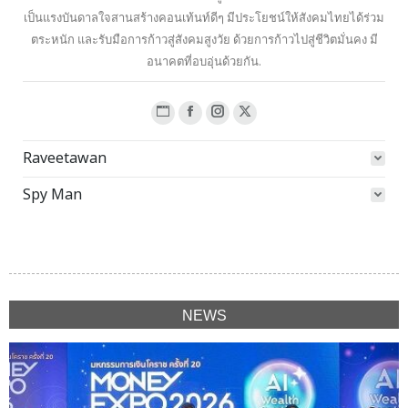
เป็นแรงบันดาลใจสานสร้างคอนเท้นท์ดีๆ มีประโยชน์ให้สังคมไทยได้ร่วม
ตระหนัก และรับมือการก้าวสู่สังคมสูงวัย ด้วยการก้าวไปสู่ชีวิตมั่นคง มี
อนาคตที่อบอุ่นด้วยกัน.
Website
Facebook
Instagram
X
page
page
page
page
Raveetawan
opens
opens
opens
opens
in
in
in
in
Spy Man
new
new
new
new
window
window
window
window
NEWS